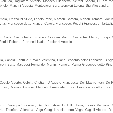
anluca, Tagliaferri Antonio, Monaco Elisabetta, Scifoni Sandro, Di Piro Mon
abriele, Mancini Alessia, Montegiorgi Sara, Zeppieri Lorena, Bigi Alessandra.
chela, Frezzolini Silvia, Lencio Irene, Marconi Barbara, Mariani Tamara, Moruz
, Blasi Francesco detto Franco, Cavola Francesco, Pecchi Francesco, Tartagl
rio Carla, Castrichella Ermanno, Cioccari Marco, Costantini Marco, Foggi
trilli Roberta, Petronelli Nadia, Pirolozzi Antonio.
ia, Candidi Fabrizio, Cavola Valentina, Ciarla Leonardo detto Leonardo, D’Aga
oni Sara, Marcucci Fernando, Martini Pamela, Palma Giuseppe detto Pino, Pr
Coculo Alberto, Colella Cristian, D’Agosto Francesca, Del Mastro Ivan, De 
i Caio, Mariani Giorgia, Marinelli Emanuela, Pucci Francesco detto Pucc
io, Sarappa Vincenzo, Bartoli Cristina, Di Tullio Ilaria, Favale Verdiana, 
, Trionfera Valentina, Vega Giorgi Isabella detta Vega, Cagioli Alberto, Di