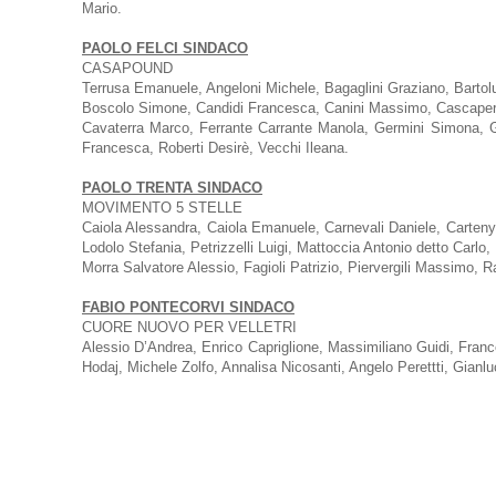
Mario.
PAOLO FELCI SINDACO
CASAPOUND
Terrusa Emanuele, Angeloni Michele, Bagaglini Graziano, Bartolu
Boscolo Simone, Candidi Francesca, Canini Massimo, Cascapera
Cavaterra Marco, Ferrante Carrante Manola, Germini Simona, Gi
Francesca, Roberti Desirè, Vecchi Ileana.
PAOLO TRENTA SINDACO
MOVIMENTO 5 STELLE
Caiola Alessandra, Caiola Emanuele, Carnevali Daniele, Carten
Lodolo Stefania, Petrizzelli Luigi, Mattoccia Antonio detto Carlo,
Morra Salvatore Alessio, Fagioli Patrizio, Piervergili Massimo,
FABIO PONTECORVI SINDACO
CUORE NUOVO PER VELLETRI
Alessio D’Andrea, Enrico Capriglione, Massimiliano Guidi, Frances
Hodaj, Michele Zolfo, Annalisa Nicosanti, Angelo Perettti, Gianlu