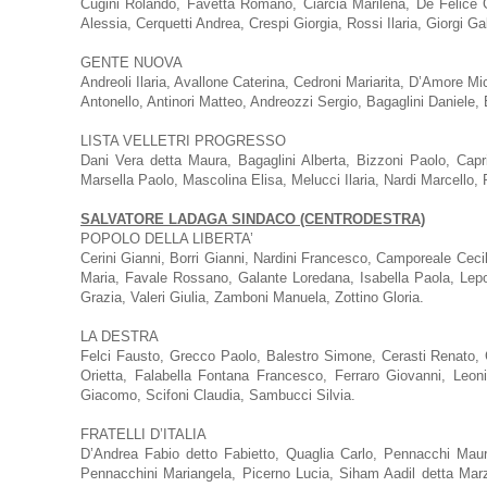
Cugini Rolando, Favetta Romano, Ciarcia Marilena, De Felice Gi
Alessia, Cerquetti Andrea, Crespi Giorgia, Rossi Ilaria, Giorgi G
GENTE NUOVA
Andreoli Ilaria, Avallone Caterina, Cedroni Mariarita, D’Amore Mi
Antonello, Antinori Matteo, Andreozzi Sergio, Bagaglini Daniele
LISTA VELLETRI PROGRESSO
Dani Vera detta Maura, Bagaglini Alberta, Bizzoni Paolo, Cap
Marsella Paolo, Mascolina Elisa, Melucci Ilaria, Nardi Marcello, Pe
SALVATORE LADAGA SINDACO (CENTRODESTRA)
POPOLO DELLA LIBERTA’
Cerini Gianni, Borri Gianni, Nardini Francesco, Camporeale Cecil
Maria, Favale Rossano, Galante Loredana, Isabella Paola, Lepor
Grazia, Valeri Giulia, Zamboni Manuela, Zottino Gloria.
LA DESTRA
Felci Fausto, Grecco Paolo, Balestro Simone, Cerasti Renato, 
Orietta, Falabella Fontana Francesco, Ferraro Giovanni, Leon
Giacomo, Scifoni Claudia, Sambucci Silvia.
FRATELLI D’ITALIA
D’Andrea Fabio detto Fabietto, Quaglia Carlo, Pennacchi Mauriz
Pennacchini Mariangela, Picerno Lucia, Siham Aadil detta Marzia