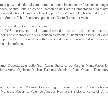
.
degli aventi diritto al voto, potranno recarsi in una delle 42 sezioni e sceglie
sindaco uscente Fausto Servadio, sostenuto dal Partito Democratico e da quattr
 centrodestra veliterno, Paolo Felci, per Casa Pound Italia, Fabio Taddei, outsi
ue Stelle e Fabio Pontecorvi per la lista Cuore Nuovo per Velletri.
 sul nome da votare può guardare
le nostre video-interviste ai candidati Sin
letri 2013 che troverete sulla parte destra del sito, un modo per confront
 politiche che troveremo sulla scheda elettorale e i nomi dei candidati al Con
doppia preferenza purchè rispetti la parità di genere: un voto ad un uomo
una sola preferenza.
Massimo, Crocetta Luigi detto Gigi, Cugini Giuliano, De Marchis Maria Paola, 
Morsa Anna, Ognibene Daniele, Pallocca Massimo, Pocci Orlando, Pontecorvi 
rtina, Ciocchetti Roberta, Cipriani Eligio, Clementi Sandro, Colacchi Mari
, Morassut Massimo, Palumbo Alessia, Pennacchi Stefano, Romanelli Antonio 