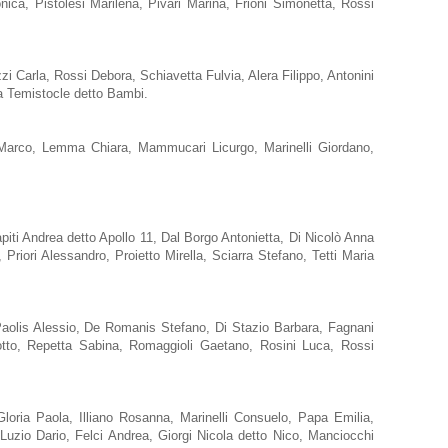
ica, Pistolesi Marilena, Pivari Marina, Frioni Simonetta, Rossi
zi Carla, Rossi Debora, Schiavetta Fulvia, Alera Filippo, Antonini
ia Temistocle detto Bambi.
a Marco, Lemma Chiara, Mammucari Licurgo, Marinelli Giordano,
piti Andrea detto Apollo 11, Dal Borgo Antonietta, Di Nicolò Anna
iori Alessandro, Proietto Mirella, Sciarra Stefano, Tetti Maria
Paolis Alessio, De Romanis Stefano, Di Stazio Barbara, Fagnani
iotto, Repetta Sabina, Romaggioli Gaetano, Rosini Luca, Rossi
Gloria Paola, Illiano Rosanna, Marinelli Consuelo, Papa Emilia,
 Luzio Dario, Felci Andrea, Giorgi Nicola detto Nico, Manciocchi