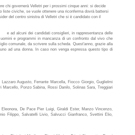
re chi governerà Velletri per i prossimi cinque anni: si decide
o liste civiche, se vuole ottenere una riconferma dovrà battersi
der del centro sinistra di Velletri che si è candidato con il
daco
e ad alcuni dei candidati consiglieri, in rappresentanza delle
are uomini e programmi in mancanza di un confronto dal vivo che
siglio comunale, da scrivere sulla scheda. Quest'anno, grazie alla
 e uno ad una donna. In caso non venga espressa questo tipo di
Di Lazzaro Augusto, Ferrante Marcella, Fiocco Giorgio, Guglielmi
Marcello, Ponzo Sabina, Rossi Danilo, Solinas Sara, Treggiari
a Eleonora, De Pace Pier Luigi, Giraldi Ester, Manzo Vincenzo,
Filippo, Salvatelli Livio, Salvucci Gianfranco, Svettini Elio,