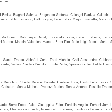
istian.
ti Emilia, Braghini Sabrina, Brugnacca Stefania, Calcagni Patrizia, Calicchi
auro, Fabbri Fernando, Galli Luigino, Leoni Fabio, Magni Elisabetta, Mancini Pa
o Madonnaro, Bahmanyar David, Boccabella Sonia, Caracci Fabiana, Carbone
oni Matteo, Mancini Valentina, Manetta Ester Rita, Mele Luigi, Micale Maria,
, De Santis Franco, Abbafati Carla, Fabri Michela, Galli Alessandro, Gabbar
erto, Sorbaro Sindaci Priscilla, Sottile Paola, Spaziani Giulia, Taddei Davide
 Bianchini Roberta, Bizzoni Daniele, Cantalini Luca, Castrichella Sergio, Cecc
ni Christian, Manna Michela, Properzi Marina, Renna Antonio, Rosiello Franc
Edoardo, Borro Fabio, Falco Giuseppina Zaira, Fardella Angelo, Farhani Jame
mara, Mezzoprete Claudio, Romagnoli Emanuele, Sambucci Federica, Sciotti P