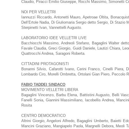
Claudio, Piracci Emilio Giuseppe, Rocchi Massimo, Simonetti Cr
NOI PER VELLETRI
Iannuzzi Riccardo, Antonetti Mauro, Apetroae Oltita, Bonacquis
Dell’Ertole Nadia, Di Giuliomaria Sergio detto Sergio, Di Stazio M
Sterpinetti Ivan, Vannettelli Augusto.
LABORATORIO IDEE VELLETRI LIVE
Bacchiocchi Massimo, Andreoli Stefano, Bagaglini Walter dett
Favale Claudia, Greci Giorgio, Guidi Daniele, Lautizi Chiara, Le
Quattrocchi Andrea, Saragoni Roberta.
CITTADINI PROTAGONISTI
Bonanni Silvio, Cafarotti Ivano, Cerini Franco, Cinelli Piera
Lombardo Ciro, Morelli Ombretta, Ortolani Gian Piero, Peccolo Rob
FABIO TADDEI SINDACO
MOVIMENTO VELLETRI LIBERA
Bagaglini Vincenzo, Barbu Elena, Battistini Augusto, Belli Vasco,
Fanelli Sonia, Giannini Massimiliano, Iacobellis Andrea, Manci
Rosita
CENTRO DEMOCRATICO
Altrini Giorgio, Angeloni Alfredo, Bagaglini Umberto, Baietti 
Mancini Graziano, Mangiapelo Paola, Margnelli Debora, Meoli Ta