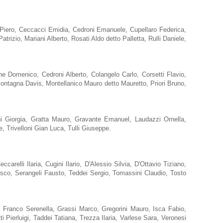
a Piero, Ceccacci Emidia, Cedroni Emanuele, Cupellaro Federica,
trizio, Mariani Alberto, Rosati Aldo detto Palletta, Rulli Daniele,
 Domenico, Cedroni Alberto, Colangelo Carlo, Corsetti Flavio,
 Montagna Davis, Montellanico Mauro detto Mauretto, Priori Bruno,
ini Giorgia, Gratta Mauro, Gravante Emanuel, Laudazzi Ornella,
, Trivelloni Gian Luca, Tulli Giuseppe.
arelli Ilaria, Cugini Ilario, D'Alessio Silvia, D'Ottavio Tiziano,
esco, Serangeli Fausto, Teddei Sergio, Tomassini Claudio, Tosto
l, Franco Serenella, Grassi Marco, Gregorini Mauro, Isca Fabio,
ierluigi, Taddei Tatiana, Trezza Ilaria, Varlese Sara, Veronesi