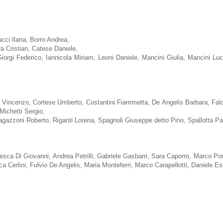
cci Ilaria, Borro Andrea,
 Cristian, Catese Daniele,
orgi Federico, Iannicola Miriam, Leoni Daniele, Mancini Giulia, Mancini L
y Vincenzo, Cortese Umberto, Costantini Fiammetta, De Angelis Barbara, Fa
 Michetti Sergio,
 Ragazzoni Roberto, Riganti Lorena, Spagnoli Giuseppe detto Pino, Spallotta 
ca Di Giovanni, Andrea Petrilli, Gabriele Gasbarri, Sara Caporro, Marco Ponte
ca Cerlini, Fulvio De Angelis, Maria Monteferri, Marco Carapellotti, Daniele Es