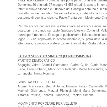
POLITICA
- Elezioni comunali alle porte per il Comune di Velletri
Domenica 26 e lunedì 27 maggio 41.656 cittadini, questo il numero 
infatti il nuovo Sindaco e il rinnovo del Consiglio comunale. Il 
con altri cinque candidati: Salvatore Ladaga, sostenuto da tutto il
sostegno di due liste civiche, Paolo Trenta per il Movimento Cinq
Per chi ancora non avesse le idee chiare ed è ancora indeciso
coalizioni, cliccando sul tasto Speciale Elezioni Comunali Vel
purtroppo è mancato. Di seguito pubblichiamo l'elenco delle liste
legge 215/12, approvata lo scorso dicembre, si potrà dare la 
alternanza, la seconda preferenza verrà annullata. Resta valida 
FAUSTO SERVADIO SINDACO (CENTROSINISTRA)
PARTITO DEMOCRATICO
Bagaglini Valter, Cestrilli Gianfranco, Ciafrei Giulia, Ciarla 
Carlo, Leoni Roberto, Manciocchi Rolando, Modio Alessandra, 
Emanuela, Trenta Romina.
SINISTRA PER VELLETRI
Argenti Francesca, Betti Antonia, Bonanni Fabio, Ciammella Ma
Marinelli Gian Luca, Marziali Pierluigi, Monti Maria Domenica
Tittarelli Patrizia, Tonarelli Francesca, Trapletti Simone.
MOVIMENTO POPOLARE PER VELLETRI