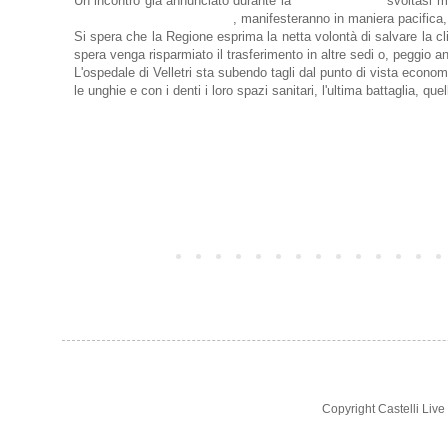
Un incontro già annunciato durante la
manifestazione
svoltasi me
257 lettere di licenziamento
, manifesteranno in maniera pacifica,
Si spera che la Regione esprima la netta volontà di salvare la clin
spera venga risparmiato il trasferimento in altre sedi o, peggio anc
L'ospedale di Velletri sta subendo tagli dal punto di vista economi
le unghie e con i denti i loro spazi sanitari, l'ultima battaglia, 
TUTTE LE NOTIZIE
Post più recente
Copyright Castelli Liv