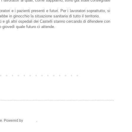
. I lavoratori ai quali, come sappiamo, sono già state consegnate
ori e i pazienti presenti e futuri. Per i lavoratori soprattutto, si
be in ginocchio la situazione sanitaria di tutto il territorio.
i e gli altri ospedali dei Castelli stanno cercando di difendere con
po giovedì quale futuro ci attende.
Post più vecchio
ice. Powered by
Blogger
.