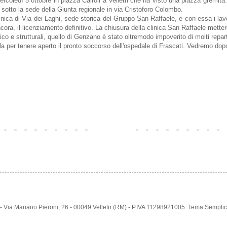
rcoledì 5 ottobre in piazza Cairoli a Velletri che ha visto una piazza gremita
 sotto la sede della Giunta regionale in via Cristoforo Colombo.
ica di Via dei Laghi, sede storica del Gruppo San Raffaele, e con essa i lavorat
ora, il licenziamento definitivo. La chiusura della clinica San Raffaele mettereb
co e strutturali, quello di Genzano è stato oltremodo impoverito di molti repart
quella per tenere aperto il pronto soccorso dell'ospedale di Frascati. Vedremo do
Home page
e - Via Mariano Pieroni, 26 - 00049 Velletri (RM) - P.IVA 11298921005. Tema Sempl