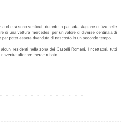
ezzi che si sono verificati durante la passata stagione estiva nelle
re di una vettura mercedes, per un valore di diverse centinaia di
arie per poter essere rivenduta di nascosto in un secondo tempo.
alcuni residenti nella zona dei Castelli Romani. I ricettatori, tutti
i rinvenire ulteriore merce rubata.
Post più vecchio