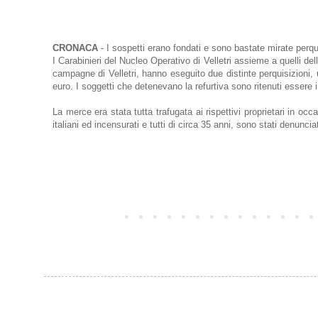
CRONACA
- I sospetti erano fondati e sono bastate mirate perqui
I Carabinieri del Nucleo Operativo di Velletri assieme a quelli del
campagne di Velletri, hanno eseguito due distinte perquisizioni,
euro. I soggetti che detenevano la refurtiva sono ritenuti essere
La merce era stata tutta trafugata ai rispettivi proprietari in occa
italiani ed incensurati e tutti di circa 35 anni, sono stati denuncia
Post più recente