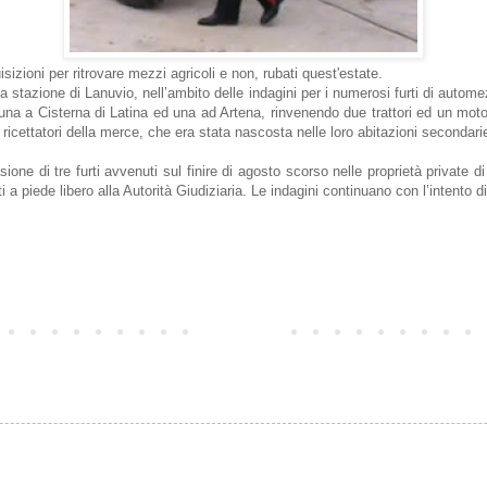
sizioni per ritrovare mezzi agricoli e non, rubati quest'estate.
la stazione di Lanuvio, nell’ambito delle indagini per i numerosi furti di autom
 una a Cisterna di Latina ed una ad Artena, rinvenendo due trattori ed un moto
 i ricettatori della merce, che era stata nascosta nelle loro abitazioni second
sione di tre furti avvenuti sul finire di agosto scorso nelle proprietà private di 
ti a piede libero alla Autorità Giudiziaria. Le indagini continuano con l’intento d
Home page