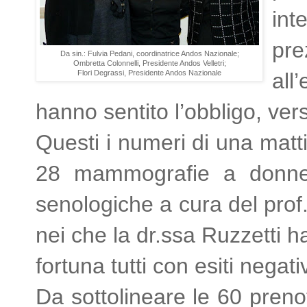
int
pre
Da sin.: Fulvia Pedani, coordinatrice Andos Nazionale;
Ombretta Colonnelli, Presidente Andos Velletri;
Flori Degrassi, Presidente Andos Nazionale
all
hanno sentito l’obbligo, vers
Questi i numeri di una matt
28 mammografie a donne i
senologiche a cura del prof.
nei che la dr.ssa Ruzzetti ha
fortuna tutti con esiti negativ
Da sottolineare le 60 prenot