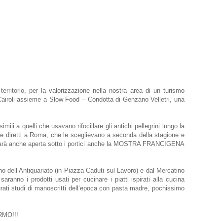
territorio, per la valorizzazione nella nostra area di un turismo
a Cairoli assieme a Slow Food – Condotta di Genzano Velletri, una
imili a quelli che usavano rifocillare gli antichi pellegrini lungo la
 e diretti a Roma, che le sceglievano a seconda della stagione e
lo. Sarà anche aperta sotto i portici anche la MOSTRA FRANCIGENA
o dell’Antiquariato (in Piazza Caduti sul Lavoro) e dal Mercatino
anno i prodotti usati per cucinare i piatti ispirati alla cucina
ati studi di manoscritti dell’epoca con pasta madre, pochissimo
RMO!!!