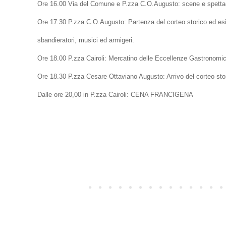
Ore 16.00 Via del Comune e P.zza C.O.Augusto: scene e spettaco
Ore 17.30 P.zza C.O.Augusto: Partenza del corteo storico ed esib
sbandieratori, musici ed armigeri.
Ore 18.00 P.zza Cairoli: Mercatino delle Eccellenze Gastronomic
Ore 18.30 P.zza Cesare Ottaviano Augusto: Arrivo del corteo stor
Dalle ore 20,00 in P.zza Cairoli: CENA FRANCIGENA
Post più recente