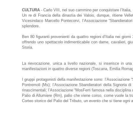
CULTURA
- Carlo VIII, nel suo cammino per conquistare l’Italia
Un re di Francia della dinastia dei Valois, dunque, ritiene Vell
Vicesindaco Marcello Pontecorvi, l’Associazione “Sbandieratori e
splendore.
Ben 80 figuranti provenienti da quattro regioni d’Italia nei gior
offrendo uno spettacolo indimenticabile con dame, cavalieri, giull
Storia.
La rievocazione, unica a livello nazionale, si inserisce in u
manifestazioni in quattro diverse regioni (Toscana, Emilia Romag
I gruppi protagonisti della manifestazione sono: l’Associazione “S
Pontremoli (Ms); l’Associazione Sbandieratori della Signoria di
rinascimentali; l’Associazione “MosFerri famosa nella disciplina d
Palio di Allumiere (Rm), palio che viene corso, come vuole la tradi
Corteo storico del Palio del Tributo, un evento che si tiene ogni a