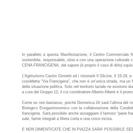
In parallelo a questa Manifestazione, il Centro Commerciale Natu
sostenibile, responsabile, slow e con una operazione culturale c
CENA FRANCIGENA, dal sapore (è proprio il caso di dirlo) squi
L’Agriturismo Castro Ginnetti ed i ristoranti Il Glicine, Il 15-18, e
cosiddetta “Via Francigena”, che non è un’unica strada, ma un f
della situazione politica. Solo nel territorio laziale ne esist
a cura del Gruppo 12, il cui coordinatore Alberto Alberti è il pro
Come se non bastasse, poiché Domenica 24 sarà l’ultima del mese 
Biologico Enogastronomico con la collaborazione della Condotta 
francigena. Sarà possibile anche assaggiare il famoso “pane fr
sale, farine integrali a filiera corta e una croce incisa.
E NON DIMENTICATE CHE IN PIAZZA SARA’ POSSIBILE SE