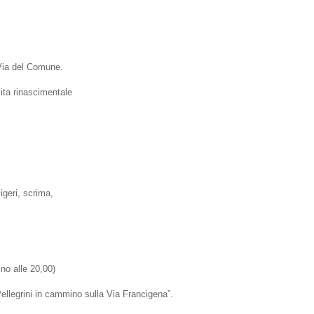
 Via del Comune.
vita rinascimentale
migeri, scrima,
ino alle 20,00)
llegrini in cammino sulla Via Francigena”.