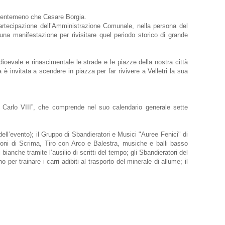
 nientemeno che Cesare Borgia.
artecipazione dell’Amministrazione Comunale, nella persona del
 una manifestazione per rivisitare quel periodo storico di grande
dioevale e rinascimentale le strade e le piazze della nostra città
 è invitata a scendere in piazza per far rivivere a Velletri la sua
i Carlo VIII”, che comprende nel suo calendario generale sette
dell’evento); il Gruppo di Sbandieratori e Musici "Auree Fenici" di
zioni di Scrima, Tiro con Arco e Balestra, musiche e balli basso
anche tramite l’ausilio di scritti del tempo; gli Sbandieratori del
per trainare i carri adibiti al trasporto del minerale di allume; il