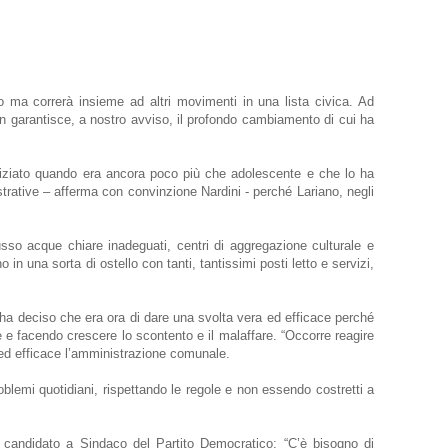
co ma correrà insieme ad altri movimenti in una lista civica.
Ad
non garantisce, a nostro avviso, il profondo cambiamento di cui ha
iniziato quando era ancora poco più che adolescente e che lo ha
trative – afferma con convinzione Nardini - perché Lariano, negli
usso acque chiare inadeguati, centri di aggregazione culturale e
in una sorta di ostello con tanti, tantissimi posti letto e servizi,
i, ha deciso che era ora di dare una svolta vera ed efficace perché
e e facendo crescere lo scontento e il malaffare. “Occorre reagire
e ed efficace l’amministrazione comunale.
roblemi quotidiani, rispettando le regole e non essendo costretti a
 candidato a Sindaco del Partito Democratico: “C’è bisogno di