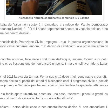
Alessandro Nardini, coordinatore comunale IDV Lariano
’Italia dei Valori non sosterrà il candidato a Sindaco del Partito Democrati
lessandro Nardini: “Il PD di Lariano rappresenta ancora la vecchia politica e 
one del centro destra”.
Canadair della Protezione Civile, impegno il suo, in questa organizzazione, 
i sono valse numerosi encomi. “Ho deciso di candidarmi alle prossime amminis
cariche abusive, falle nelle condutture dell’acqua, sistemi fognari e di defl
e e, se l’espansione demografica è un bene, il male è nell’aver ridotto Lariano 
o e nel 2011 la piccola Emma. Per la sua città dove i figli sono nati e cresciut
anno deciso al posto dei cittadini bloccando così il progresso civile e social
no – prosegue Nardini – perché solo così si può rendere trasparente, efficient
a facile aprire un’attività, costruirsi una casa, risolvere i piccoli o grandi p
nno il diritto di essere aiutati a superare le difficoltà”.
mbiare il corso delle cose e per questo hanno deciso di non appoggiare il