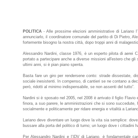
POLITICA
- Alle prossime elezioni amministrative di Lariano l
annunciarlo, il coordinatore comunale del partito di Di Pietro, A
fortemente bisogno la nostra città, dopo troppi anni di malagesti
Alessandro Nardini, classe 1976, è un esperto pilota di aerei 
portato a partecipare anche a diverse missioni all'estero che gl
ultimi anni, si è pian piano spenta.
Basta fare un giro per rendersene conto: strade dissestate, dis
sociale inesistenti. In compenso, di cantieri se ne contano a decin
però, ridotti al minimo indispensabile, se non assenti del tutto”.
Nardini si è sposato nel 2005, nel 2008 è arrivato il figlio Flavi
finora, a suo parere, le amministrazioni che si sono succedute, h
socialmente e politicamente per ridare energia e vitalità a Laria
Lariano deve diventare un luogo dove la vita sia semplice: dove si
bussare alla porta del politico di turno; un luogo dove i cittadini ha
Per Alessandro Nardini e l’IDV di Lariano, è fondamentale ca