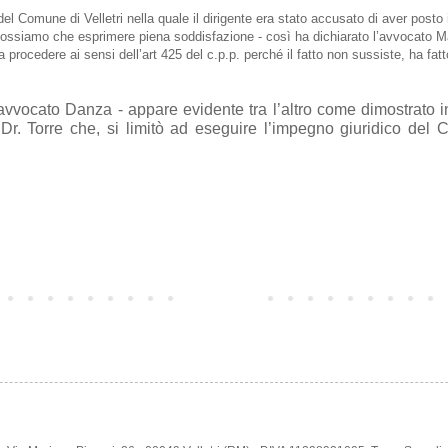
l Comune di Velletri nella quale il dirigente era stato accusato di aver posto in 
ossiamo che esprimere piena soddisfazione - così ha dichiarato l’avvocato Ma
 a procedere ai sensi dell’art 425 del c.p.p. perché il fatto non sussiste, ha fa
l’avvocato Danza - appare evidente tra l’altro come dimostrato i
r. Torre che, si limitò ad eseguire l’impegno giuridico del C
Home page