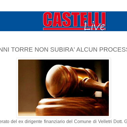
NNI TORRE NON SUBIRA' ALCUN PROCES
perato del ex dirigente finanziario del Comune di Velletri Dott.