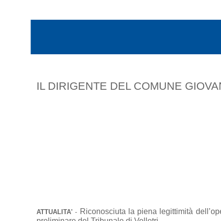
IL DIRIGENTE DEL COMUNE GIOVA
Riconosciuta la piena legittimità dell’o
ATTUALITA'
-
preliminare del Tribunale di Velletri.