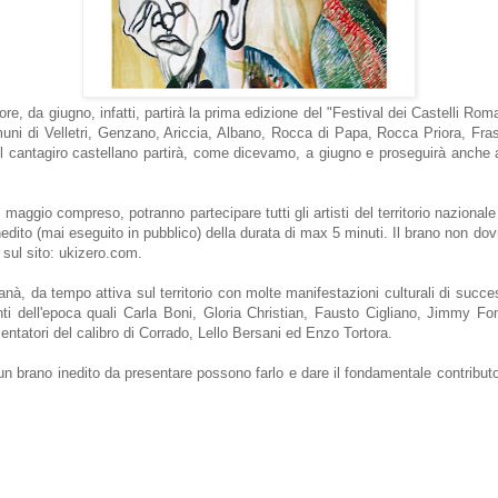
re, da giugno, infatti, partirà la prima edizione del "Festival dei Castelli Rom
muni di Velletri, Genzano, Ariccia, Albano, Rocca di Papa, Rocca Priora, Fras
l cantagiro castellano partirà, come dicevamo, a giugno e proseguirà anche a 
5 maggio compreso, potranno partecipare tutti gli artisti del territorio nazional
edito (mai eseguito in pubblico) della durata di max 5 minuti. Il brano non dovrà
i sul sito: ukizero.com.
à, da tempo attiva sul territorio con molte manifestazioni culturali di success
 dell'epoca quali Carla Boni, Gloria Christian, Fausto Cigliano, Jimmy Font
sentatori del calibro di Corrado, Lello Bersani ed Enzo Tortora.
o un brano inedito da presentare possono farlo e dare il fondamentale contrib