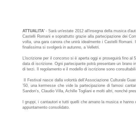
ATTUALITA'
- Sarà un'estate 2012 all'insegna della musica d'auto
Castelli Romani e soprattutto grazie alla partecipazione dei Co
volta, una gara canora che unirà idealmente i Castelli Romani. I
finalissima si svolgerà in autunno, a Velletri.
L'iscrizione per il concorso si è aperta oggi e proseguirà fino al 
data di iscrizione. Ogni partecipante potrà presentare un brano in
di terzi. Il regolamento e il modello di iscrizione sono consultabil
Il Festival nasce dalla volontà dell’Associazione Culturale Guaran
’50, una kermesse che vide la partecipazione di famosi cantanti
Sandon’s, Claudio Villa, Achille Togliani e molti altri, nonché pre
I gruppi, i cantautori e tutti quelli che amano la musica e hann
appuntamento consolidato.