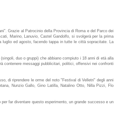
ani".
Grazie al Patrocinio della Provincia di Roma e del Parco dei
cati, Marino, Lanuvio, Castel Gandolfo, si svolgerà per la prima
luglio ed agosto, facendo tappa in tutte le città sopracitate. La
e (singoli, duo o gruppi) che abbiano compiuto i 18 anni di età alla
 contenere messaggi pubblicitari, politici, offensivi nei confronti
o, di riprendere le orme del noto "Festival di Velletri" degli anni
ana, Nunzio Gallo, Gino Latilla, Natalino Otto, Nilla Pizzi, Flo
uto per far diventare questo esperimento, un grande successo e un