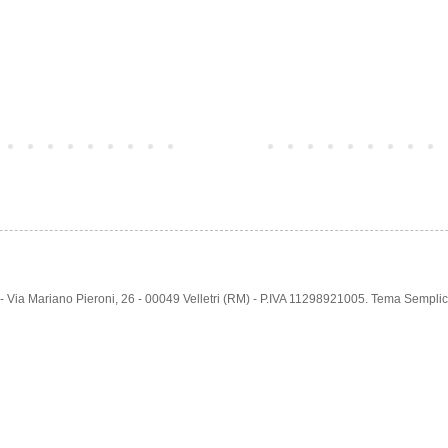
Home page
e - Via Mariano Pieroni, 26 - 00049 Velletri (RM) - P.IVA 11298921005. Tema Sempl