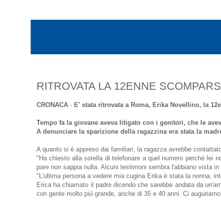
RITROVATA LA 12ENNE SCOMPAR
CRONACA
-
E' stata ritrovata a Roma, Erika Novellino, la 
Tempo fa la giovane aveva litigato con i genitori, che le av
A denunciare la sparizione della ragazzina era stata la madre
A quanto si è appreso dai familiari, la ragazza avrebbe contattat
"Ha chiesto alla sorella di telefonare a quel numero perché lei n
pare non sappia nulla. Alcuni testimoni sembra l'abbiano vista 
"L'ultima persona a vedere mia cugina Erika è stata la nonna, int
Erica ha chiamato il padre dicendo che sarebbe andata da un'amic
con gente molto più grande, anche di 35 e 40 anni. Ci auguriamo 
LA SCHEDA SU ERIKA DI "CHI L'HA VISTO?"