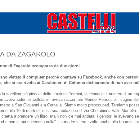
SA DA ZAGAROLO
12enne di Zagarolo scomparsa da due giorni.
evano vietato il computer perché chattava su Facebook, anche con person
, che si era rivolta ai Carabinieri di Colonna dichiarando di non aver più
o la sorellina più piccola dalla stazione Termini, lasciandole il numero di un 
on aveva soldi nel cellulare - aveva raccontato Manuel Petruccioli, cugino de
in metro a San Giovanni e a Cornelia. Siamo molto preoccupati. Temiamo possa
orno alle 10 di martedì, nella sua abitazione di via Cherubini a Valle Martella 
hetta a prendere un libro, ma lì non c'è mai andata. I genitori le avevano s
che non le sia successo nulla". La madre si era rivolta anche alla trasmission