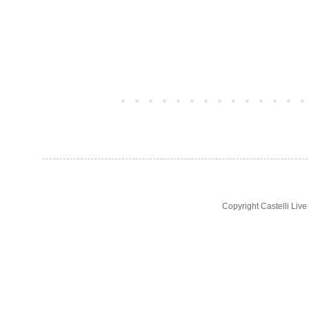
TUTTE LE NOTIZIE
Post più recente
Copyright Castelli Liv