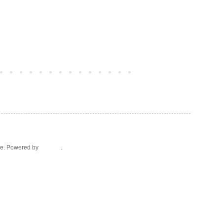
Post più vecchio
ice. Powered by
Blogger
.