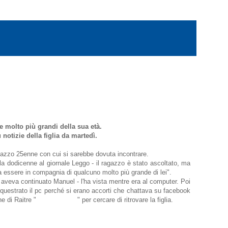
e molto più grandi della sua età.
 notizie della figlia da martedì.
ragazzo 25enne con cui si sarebbe dovuta incontrare.
lla dodicenne al giornale Leggo - il ragazzo è stato ascoltato, ma
 essere in compagnia di qualcuno molto più grande di lei".
- aveva continuato Manuel - l'ha vista mentre era al computer. Poi
equestrato il pc perché si erano accorti che chattava su facebook
e di Raitre "
Chi l'ha visto?
" per cercare di ritrovare la figlia.